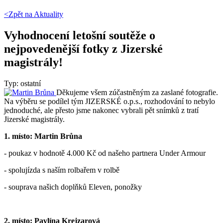
<Zpět na
Aktuality
Vyhodnocení letošní soutěže o
nejpovedenější fotky z Jizerské
magistrály!
Typ: ostatní
Děkujeme všem zúčastněným za zaslané fotografie.
Na výběru se podílel tým JIZERSKÉ o.p.s., rozhodování to nebylo
jednoduché, ale přesto jsme nakonec vybrali pět snímků z tratí
Jizerské magistrály.
1. místo: Martin Brůna
- poukaz v hodnotě 4.000 Kč od našeho partnera Under Armour
- spolujízda s naším rolbařem v rolbě
- souprava našich doplňků Eleven, ponožky
2. místo: Pavlína Krejzarová