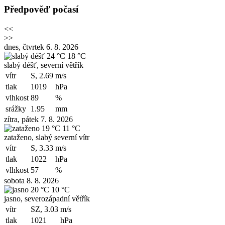
Předpověď počasí
<<
>>
dnes, čtvrtek 6. 8. 2026
24 °C
18 °C
slabý déšť, severní větřík
vítr
S, 2.69
m/s
tlak
1019
hPa
vlhkost
89
%
srážky
1.95
mm
zítra, pátek 7. 8. 2026
19 °C
11 °C
zataženo, slabý severní vítr
vítr
S, 3.33
m/s
tlak
1022
hPa
vlhkost
57
%
sobota 8. 8. 2026
20 °C
10 °C
jasno, severozápadní větřík
vítr
SZ, 3.03
m/s
tlak
1021
hPa