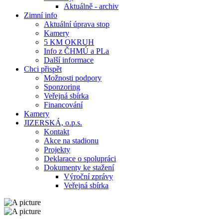
Aktuálně - archiv
Zimní info
Aktuální úprava stop
Kamery
5 KM OKRUH
Info z ČHMÚ a PLa
Další informace
Chci přispět
Možnosti podpory
Sponzoring
Veřejná sbírka
Financování
Kamery
JIZERSKÁ, o.p.s.
Kontakt
Akce na stadionu
Projekty
Deklarace o spolupráci
Dokumenty ke stažení
Výroční zprávy
Veřejná sbírka