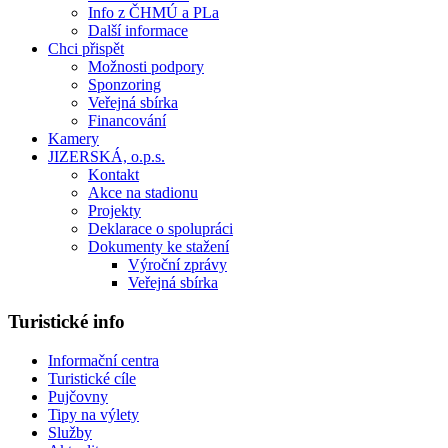
Info z ČHMÚ a PLa
Další informace
Chci přispět
Možnosti podpory
Sponzoring
Veřejná sbírka
Financování
Kamery
JIZERSKÁ, o.p.s.
Kontakt
Akce na stadionu
Projekty
Deklarace o spolupráci
Dokumenty ke stažení
Výroční zprávy
Veřejná sbírka
Turistické info
Informační centra
Turistické cíle
Pujčovny
Tipy na výlety
Služby