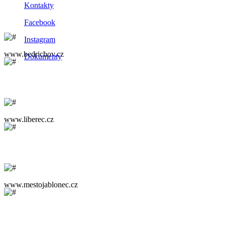
Kontakty
Facebook
Instagram
www.bedrichov.cz
Dokumenty
www.liberec.cz
www.mestojablonec.cz