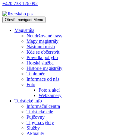
+420 733 126 092
Otevřit navigaci
Menu
Magistrála
Neudržované trasy
Mapy magistrály
Nástupní místa
Kde se občerstvit
Pravidla pohybu
Horská služba
Historie magistrály
Teploměr
Informace od nás
Foto
Foto z akcí
Webkamery
Turistické info
Informační centra
Turistické cíle
Pujčovny
Tipy na výlety
Služby
Aktuality