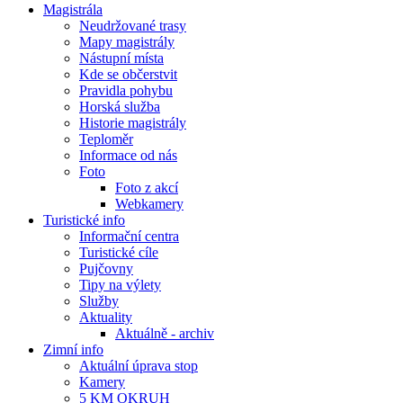
Magistrála
Neudržované trasy
Mapy magistrály
Nástupní místa
Kde se občerstvit
Pravidla pohybu
Horská služba
Historie magistrály
Teploměr
Informace od nás
Foto
Foto z akcí
Webkamery
Turistické info
Informační centra
Turistické cíle
Pujčovny
Tipy na výlety
Služby
Aktuality
Aktuálně - archiv
Zimní info
Aktuální úprava stop
Kamery
5 KM OKRUH