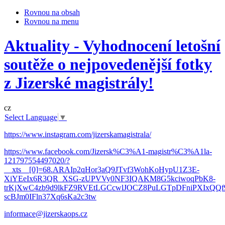
Rovnou na obsah
Rovnou na menu
Aktuality - Vyhodnocení letošní
soutěže o nejpovedenější fotky
z Jizerské magistrály!
cz
Select Language
▼
https://www.instagram.com/jizerskamagistrala/
https://www.facebook.com/Jizersk%C3%A1-magistr%C3%A1la-
121797554497020/?
__xts__[0]=68.ARAIp2qHor3aQ9JTvf3WohKoHypU1Z3E-
XiYEeIx6R3QR_XSG-zUPVVy0NF3IQAKM8G5kciwoqPbK8-
trKjXwC4zb9d9lkFZ9RVEtLGCcwlJOCZ8PuLGTpDFniPXIxQQf9
scBJm0IFln37Xq6sKa2c3tw
informace@jizerskaops.cz