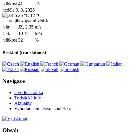
vlhkost
41
%
neděle 9. 8. 2026
25 °C
12 °C
jasno, jihozápadní větřík
vítr
JZ, 2.35
m/s
tlak
1019
hPa
vlhkost
32
%
Překlad (translations)
Navigace
Úvodní stránka
Turistické info
Aktuality
Vyhodnocení letošní soutěže o...
Obsah