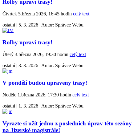
Rolby upraví trasy!
Čtvrtek 5.března 2026, 16:45 hodin
celý text
ostatní
|
5. 3. 2026
|
Autor:
Správce Webu
Rolby upraví trasy!
Úterý 3.března 2026, 19:30 hodin
celý text
ostatní
|
3. 3. 2026
|
Autor:
Správce Webu
V pondělí budou upraveny trasy!
Neděle 1.března 2026, 17:30 hodin
celý text
ostatní
|
1. 3. 2026
|
Autor:
Správce Webu
Vyrazte si užít jednu z posledních úprav této sezóny
na Jizerské magistrále!