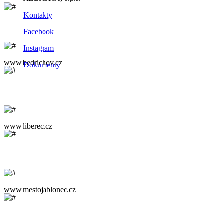
Kontakty
Facebook
Instagram
www.bedrichov.cz
Dokumenty
www.liberec.cz
www.mestojablonec.cz