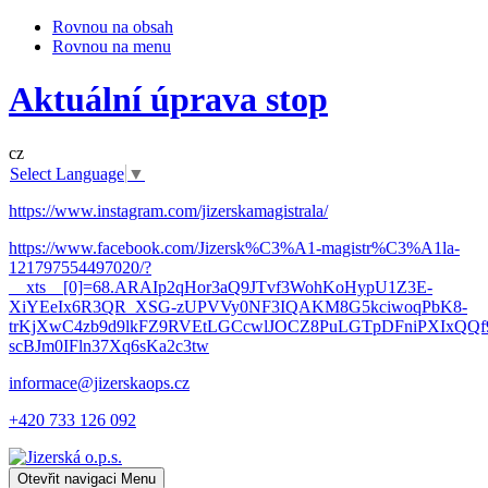
Rovnou na obsah
Rovnou na menu
Aktuální úprava stop
cz
Select Language
▼
https://www.instagram.com/jizerskamagistrala/
https://www.facebook.com/Jizersk%C3%A1-magistr%C3%A1la-
121797554497020/?
__xts__[0]=68.ARAIp2qHor3aQ9JTvf3WohKoHypU1Z3E-
XiYEeIx6R3QR_XSG-zUPVVy0NF3IQAKM8G5kciwoqPbK8-
trKjXwC4zb9d9lkFZ9RVEtLGCcwlJOCZ8PuLGTpDFniPXIxQQf9
scBJm0IFln37Xq6sKa2c3tw
informace@jizerskaops.cz
+420 733 126 092
Otevřit navigaci
Menu