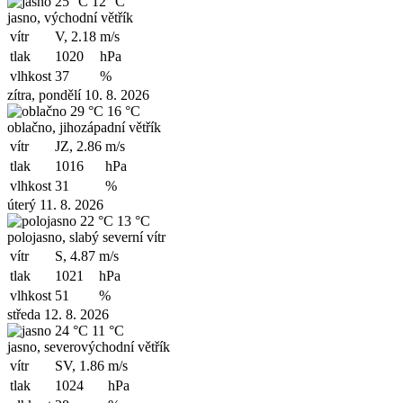
25 °C
12 °C
jasno, východní větřík
vítr
V, 2.18
m/s
tlak
1020
hPa
vlhkost
37
%
zítra, pondělí 10. 8. 2026
29 °C
16 °C
oblačno, jihozápadní větřík
vítr
JZ, 2.86
m/s
tlak
1016
hPa
vlhkost
31
%
úterý 11. 8. 2026
22 °C
13 °C
polojasno, slabý severní vítr
vítr
S, 4.87
m/s
tlak
1021
hPa
vlhkost
51
%
středa 12. 8. 2026
24 °C
11 °C
jasno, severovýchodní větřík
vítr
SV, 1.86
m/s
tlak
1024
hPa