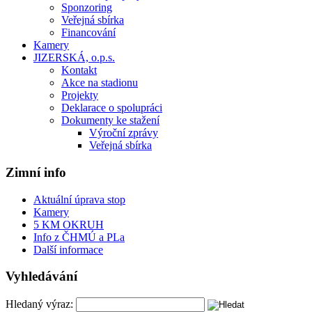
Sponzoring
Veřejná sbírka
Financování
Kamery
JIZERSKÁ, o.p.s.
Kontakt
Akce na stadionu
Projekty
Deklarace o spolupráci
Dokumenty ke stažení
Výroční zprávy
Veřejná sbírka
Zimní info
Aktuální úprava stop
Kamery
5 KM OKRUH
Info z ČHMÚ a PLa
Další informace
Vyhledávání
Hledaný výraz: