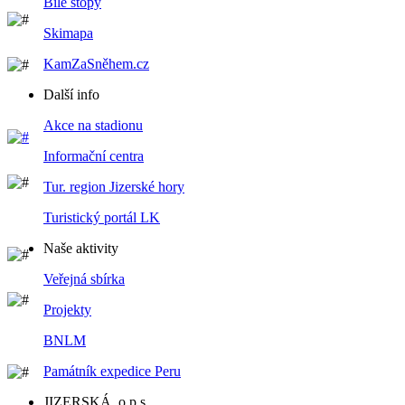
Bílé stopy
Skimapa
KamZaSněhem.cz
Další info
Akce na stadionu
Informační centra
Tur. region Jizerské hory
Turistický portál LK
Naše aktivity
Veřejná sbírka
Projekty
BNLM
Památník expedice Peru
JIZERSKÁ, o.p.s.