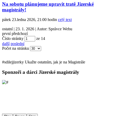
Na sobotu plánujeme upravit tratě Jizerské
magistrály!
pátek 23.ledna 2026, 21:00 hodin
celý text
ostatní
|
23. 1. 2026
|
Autor:
Správce Webu
první
předchozí
Číslo stránky
ze
14
další
poslední
Počet na stránku
#sdilej
jizerky
Ukažte ostatním, jak je na Magistrále
Sponzoři a dárci Jizerské magistrály