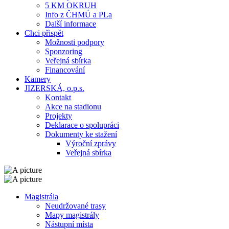
5 KM OKRUH
Info z ČHMÚ a PLa
Další informace
Chci přispět
Možnosti podpory
Sponzoring
Veřejná sbírka
Financování
Kamery
JIZERSKÁ, o.p.s.
Kontakt
Akce na stadionu
Projekty
Deklarace o spolupráci
Dokumenty ke stažení
Výroční zprávy
Veřejná sbírka
Magistrála
Neudržované trasy
Mapy magistrály
Nástupní místa