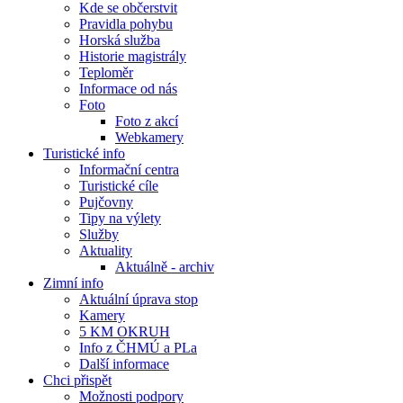
Kde se občerstvit
Pravidla pohybu
Horská služba
Historie magistrály
Teploměr
Informace od nás
Foto
Foto z akcí
Webkamery
Turistické info
Informační centra
Turistické cíle
Pujčovny
Tipy na výlety
Služby
Aktuality
Aktuálně - archiv
Zimní info
Aktuální úprava stop
Kamery
5 KM OKRUH
Info z ČHMÚ a PLa
Další informace
Chci přispět
Možnosti podpory