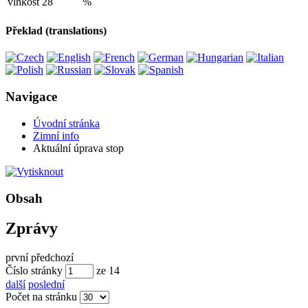
vlhkost
28
%
Překlad (translations)
Navigace
Úvodní stránka
Zimní info
Aktuální úprava stop
Obsah
Zprávy
první
předchozí
Číslo stránky
ze
14
další
poslední
Počet na stránku