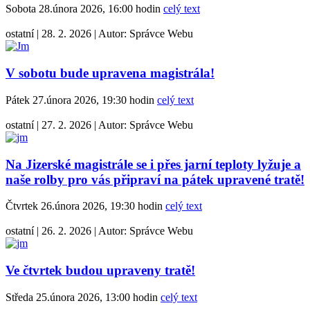
Sobota 28.února 2026, 16:00 hodin
celý text
ostatní
|
28. 2. 2026
|
Autor:
Správce Webu
V sobotu bude upravena magistrála!
Pátek 27.února 2026, 19:30 hodin
celý text
ostatní
|
27. 2. 2026
|
Autor:
Správce Webu
Na Jizerské magistrále se i přes jarní teploty lyžuje a
naše rolby pro vás připraví na pátek upravené tratě!
Čtvrtek 26.února 2026, 19:30 hodin
celý text
ostatní
|
26. 2. 2026
|
Autor:
Správce Webu
Ve čtvrtek budou upraveny tratě!
Středa 25.února 2026, 13:00 hodin
celý text