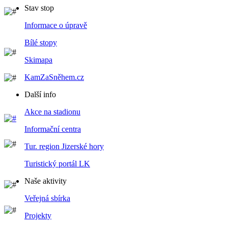
Stav stop
Informace o úpravě
Bílé stopy
Skimapa
KamZaSněhem.cz
Další info
Akce na stadionu
Informační centra
Tur. region Jizerské hory
Turistický portál LK
Naše aktivity
Veřejná sbírka
Projekty