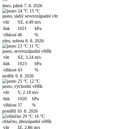
>>
dnes, pátek 7. 8. 2026
24 °C
15 °C
jasno, slabý severozápadní vítr
vítr
SZ, 4.49
m/s
tlak
1021
hPa
vlhkost
46
%
zítra, sobota 8. 8. 2026
23 °C
11 °C
jasno, severozápadní větřík
vítr
SZ, 3.24
m/s
tlak
1023
hPa
vlhkost
43
%
neděle 9. 8. 2026
25 °C
12 °C
jasno, východní větřík
vítr
V, 2.18
m/s
tlak
1020
hPa
vlhkost
37
%
pondělí 10. 8. 2026
29 °C
16 °C
oblačno, jihozápadní větřík
vítr
JZ, 2.86
m/s