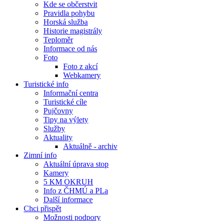
Kde se občerstvit
Pravidla pohybu
Horská služba
Historie magistrály
Teploměr
Informace od nás
Foto
Foto z akcí
Webkamery
Turistické info
Informační centra
Turistické cíle
Pujčovny
Tipy na výlety
Služby
Aktuality
Aktuálně - archiv
Zimní info
Aktuální úprava stop
Kamery
5 KM OKRUH
Info z ČHMÚ a PLa
Další informace
Chci přispět
Možnosti podpory