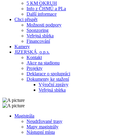
5 KM OKRUH
Info z ČHMÚ a PLa
Další informace
Chci přispět
Možnosti podpory
Sponzoring
Veřejná sbírka
Financování
Kamery
JIZERSKÁ, o.p.s.
Kontakt
Akce na stadionu
Projekty
Deklarace o spolupráci
Dokumenty ke stažení
Výroční zprávy
Veřejná sbírka
Magistrála
Neudržované trasy
Mapy magistrály
Nástupní místa