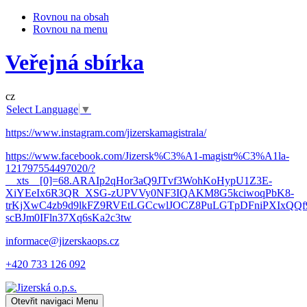
Rovnou na obsah
Rovnou na menu
Veřejná sbírka
cz
Select Language
▼
https://www.instagram.com/jizerskamagistrala/
https://www.facebook.com/Jizersk%C3%A1-magistr%C3%A1la-
121797554497020/?
__xts__[0]=68.ARAIp2qHor3aQ9JTvf3WohKoHypU1Z3E-
XiYEeIx6R3QR_XSG-zUPVVy0NF3IQAKM8G5kciwoqPbK8-
trKjXwC4zb9d9lkFZ9RVEtLGCcwlJOCZ8PuLGTpDFniPXIxQQf9
scBJm0IFln37Xq6sKa2c3tw
informace@jizerskaops.cz
+420 733 126 092
Otevřit navigaci
Menu