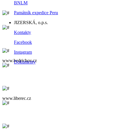
BNLM
Památník expedice Peru
JIZERSKÁ, o.p.s.
Kontakty
Facebook
Instagram
www.bedrichov.cz
Dokumenty
www.liberec.cz