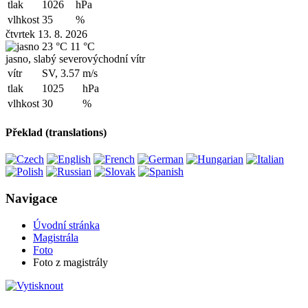
tlak
1026
hPa
vlhkost
35
%
čtvrtek 13. 8. 2026
23 °C
11 °C
jasno, slabý severovýchodní vítr
vítr
SV, 3.57
m/s
tlak
1025
hPa
vlhkost
30
%
Překlad (translations)
Navigace
Úvodní stránka
Magistrála
Foto
Foto z magistrály