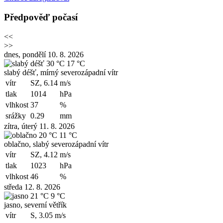
Předpověď počasí
<<
>>
dnes, pondělí 10. 8. 2026
30 °C
17 °C
slabý déšť, mírný severozápadní vítr
vítr
SZ, 6.14
m/s
tlak
1014
hPa
vlhkost
37
%
srážky
0.29
mm
zítra, úterý 11. 8. 2026
20 °C
11 °C
oblačno, slabý severozápadní vítr
vítr
SZ, 4.12
m/s
tlak
1023
hPa
vlhkost
46
%
středa 12. 8. 2026
21 °C
9 °C
jasno, severní větřík
vítr
S, 3.05
m/s