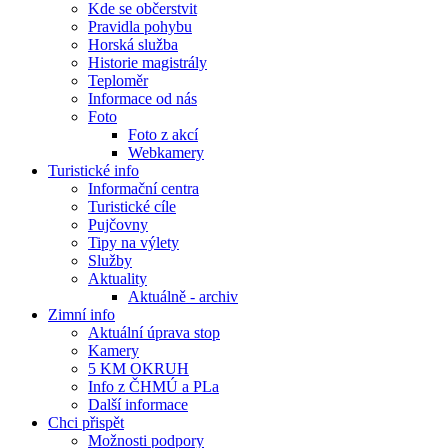
Kde se občerstvit
Pravidla pohybu
Horská služba
Historie magistrály
Teploměr
Informace od nás
Foto
Foto z akcí
Webkamery
Turistické info
Informační centra
Turistické cíle
Pujčovny
Tipy na výlety
Služby
Aktuality
Aktuálně - archiv
Zimní info
Aktuální úprava stop
Kamery
5 KM OKRUH
Info z ČHMÚ a PLa
Další informace
Chci přispět
Možnosti podpory