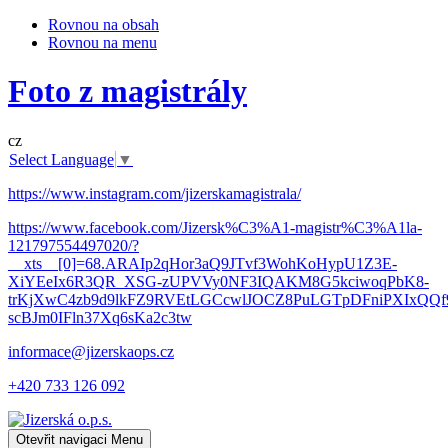
Rovnou na obsah
Rovnou na menu
Foto z magistrály
cz
Select Language
▼
https://www.instagram.com/jizerskamagistrala/
https://www.facebook.com/Jizersk%C3%A1-magistr%C3%A1la-
121797554497020/?
__xts__[0]=68.ARAIp2qHor3aQ9JTvf3WohKoHypU1Z3E-
XiYEeIx6R3QR_XSG-zUPVVy0NF3IQAKM8G5kciwoqPbK8-
trKjXwC4zb9d9lkFZ9RVEtLGCcwlJOCZ8PuLGTpDFniPXIxQQf9
scBJm0IFln37Xq6sKa2c3tw
informace@jizerskaops.cz
+420 733 126 092
Otevřit navigaci
Menu