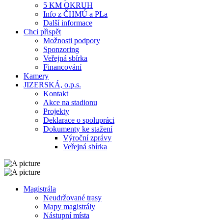
5 KM OKRUH
Info z ČHMÚ a PLa
Další informace
Chci přispět
Možnosti podpory
Sponzoring
Veřejná sbírka
Financování
Kamery
JIZERSKÁ, o.p.s.
Kontakt
Akce na stadionu
Projekty
Deklarace o spolupráci
Dokumenty ke stažení
Výroční zprávy
Veřejná sbírka
Magistrála
Neudržované trasy
Mapy magistrály
Nástupní místa