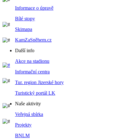
Informace o úpravě
Bílé stopy
Skimapa
KamZaSněhem.cz
Další info
Akce na stadionu
Informační centra
Tur. region Jizerské hory
Turistický portál LK
Naše aktivity
Veřejná sbírka
Projekty
BNLM