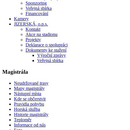
Sponzoring
Veřejná sbírka
Financování
Kamery
JIZERSKÁ, o.p.s.
Kontakt
Akce na stadionu
Projekty
Deklarace o spolupráci
Dokumenty ke stažení
Výroční zprávy
Veřejná sbírka
Magistrála
Neudržované trasy
Mapy magistrály
Nástupní místa
Kde se občerstvit
Pravidla pohybu
Horská služba
Historie magistrály
Teploměr
Informace od nás