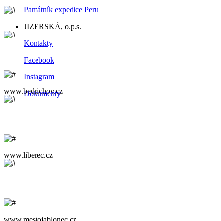
Památník expedice Peru
JIZERSKÁ, o.p.s.
Kontakty
Facebook
Instagram
www.bedrichov.cz
Dokumenty
www.liberec.cz
www.mestojablonec.cz