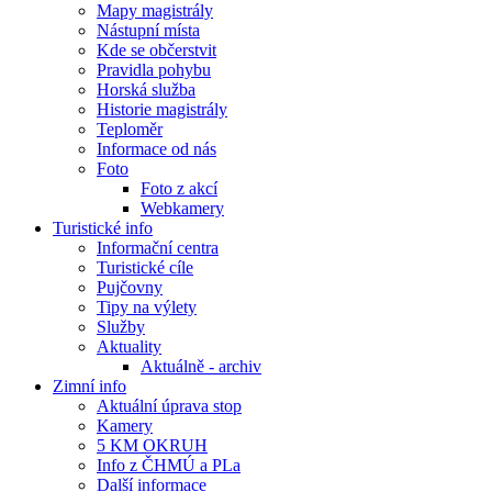
Mapy magistrály
Nástupní místa
Kde se občerstvit
Pravidla pohybu
Horská služba
Historie magistrály
Teploměr
Informace od nás
Foto
Foto z akcí
Webkamery
Turistické info
Informační centra
Turistické cíle
Pujčovny
Tipy na výlety
Služby
Aktuality
Aktuálně - archiv
Zimní info
Aktuální úprava stop
Kamery
5 KM OKRUH
Info z ČHMÚ a PLa
Další informace