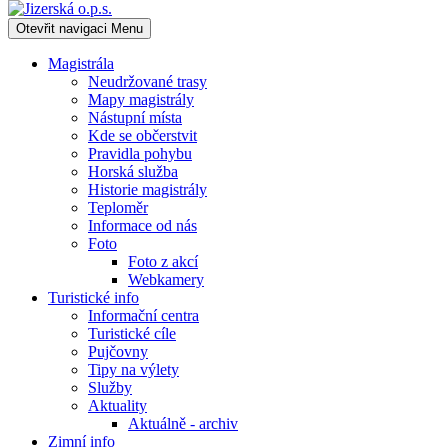
Otevřit navigaci
Menu
Magistrála
Neudržované trasy
Mapy magistrály
Nástupní místa
Kde se občerstvit
Pravidla pohybu
Horská služba
Historie magistrály
Teploměr
Informace od nás
Foto
Foto z akcí
Webkamery
Turistické info
Informační centra
Turistické cíle
Pujčovny
Tipy na výlety
Služby
Aktuality
Aktuálně - archiv
Zimní info