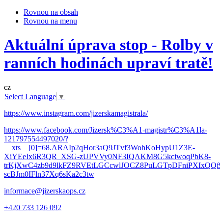
Rovnou na obsah
Rovnou na menu
Aktuální úprava stop - Rolby v
ranních hodinách upraví tratě!
cz
Select Language
▼
https://www.instagram.com/jizerskamagistrala/
https://www.facebook.com/Jizersk%C3%A1-magistr%C3%A1la-
121797554497020/?
__xts__[0]=68.ARAIp2qHor3aQ9JTvf3WohKoHypU1Z3E-
XiYEeIx6R3QR_XSG-zUPVVy0NF3IQAKM8G5kciwoqPbK8-
trKjXwC4zb9d9lkFZ9RVEtLGCcwlJOCZ8PuLGTpDFniPXIxQQf9
scBJm0IFln37Xq6sKa2c3tw
informace@jizerskaops.cz
+420 733 126 092