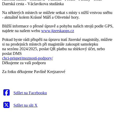
Darrská cesta - Václavikova studánka
Na některých místech se můžete setkat s místy s nižší vrstvou sněhu
- aktuálně kolem Krásné Máří a Olivetské hory.
Bližší informace o přesné úpravě a pohybu našich strojů podle GPS,
najdete na našem webu
www.jizerskaops.cz
Pokud byste rádi přispěli na úpravu tratí Jizerské magistrály, můžete
si na prodejních místech při magistrále zakoupit samolepku
na sezónu 2024/2025, poslat QR platbu na sbírkový účet, nebo
poslat DMS
chci-prispet/moznosti-podpory/
Děkujeme za vaši podporu
Za fotku děkujeme Pavlíně Krejzarové
Sdílet na Facebooku
Sdílet na síti X