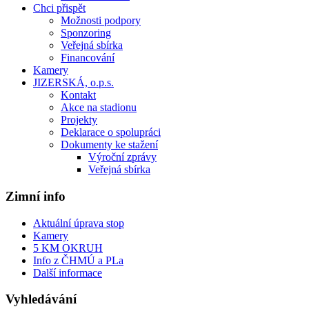
Chci přispět
Možnosti podpory
Sponzoring
Veřejná sbírka
Financování
Kamery
JIZERSKÁ, o.p.s.
Kontakt
Akce na stadionu
Projekty
Deklarace o spolupráci
Dokumenty ke stažení
Výroční zprávy
Veřejná sbírka
Zimní info
Aktuální úprava stop
Kamery
5 KM OKRUH
Info z ČHMÚ a PLa
Další informace
Vyhledávání