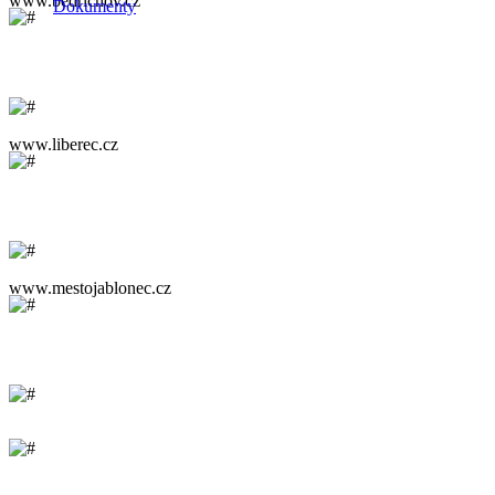
www.bedrichov.cz
Dokumenty
www.liberec.cz
www.mestojablonec.cz