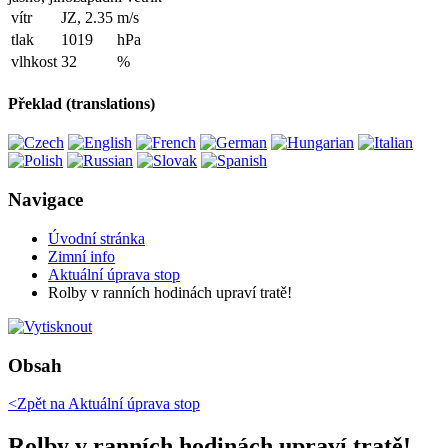
vítr
JZ, 2.35
m/s
tlak
1019
hPa
vlhkost
32
%
Překlad (translations)
Navigace
Úvodní stránka
Zimní info
Aktuální úprava stop
Rolby v ranních hodinách upraví tratě!
Obsah
<Zpět na
Aktuální úprava stop
Rolby v ranních hodinách upraví tratě!