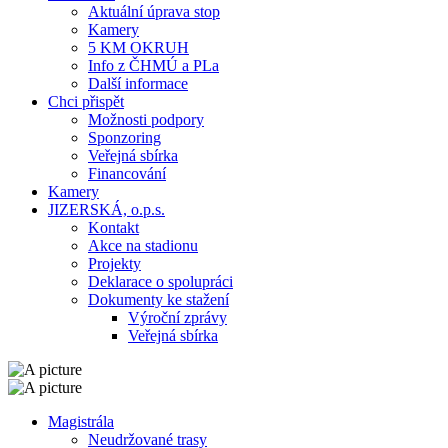
Aktuální úprava stop
Kamery
5 KM OKRUH
Info z ČHMÚ a PLa
Další informace
Chci přispět
Možnosti podpory
Sponzoring
Veřejná sbírka
Financování
Kamery
JIZERSKÁ, o.p.s.
Kontakt
Akce na stadionu
Projekty
Deklarace o spolupráci
Dokumenty ke stažení
Výroční zprávy
Veřejná sbírka
Magistrála
Neudržované trasy