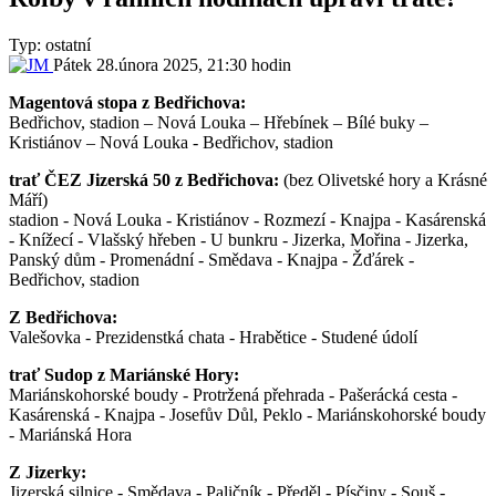
Typ: ostatní
Pátek 28.února 2025, 21:30 hodin
Magentová stopa z Bedřichova:
Bedřichov, stadion – Nová Louka – Hřebínek – Bílé buky –
Kristiánov – Nová Louka - Bedřichov, stadion
trať ČEZ Jizerská 50 z Bedřichova:
(bez Olivetské hory a Krásné
Máří)
stadion - Nová Louka - Kristiánov - Rozmezí - Knajpa - Kasárenská
- Knížecí - Vlašský hřeben - U bunkru - Jizerka, Mořina - Jizerka,
Panský dům - Promenádní - Smědava - Knajpa - Žďárek -
Bedřichov, stadion
Z Bedřichova:
Valešovka - Prezidenstká chata - Hrabětice - Studené údolí
trať Sudop z Mariánské Hory:
Mariánskohorské boudy - Protržená přehrada - Pašerácká cesta -
Kasárenská - Knajpa - Josefův Důl, Peklo - Mariánskohorské boudy
- Mariánská Hora
Z Jizerky:
Jizerská silnice - Smědava - Paličník - Předěl - Písčiny - Souš -