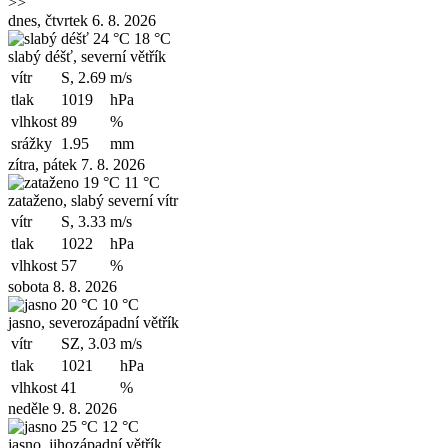
>>
dnes, čtvrtek 6. 8. 2026
24 °C
18 °C
slabý déšť, severní větřík
vítr
S, 2.69
m/s
tlak
1019
hPa
vlhkost
89
%
srážky
1.95
mm
zítra, pátek 7. 8. 2026
19 °C
11 °C
zataženo, slabý severní vítr
vítr
S, 3.33
m/s
tlak
1022
hPa
vlhkost
57
%
sobota 8. 8. 2026
20 °C
10 °C
jasno, severozápadní větřík
vítr
SZ, 3.03
m/s
tlak
1021
hPa
vlhkost
41
%
neděle 9. 8. 2026
25 °C
12 °C
jasno, jihozápadní větřík